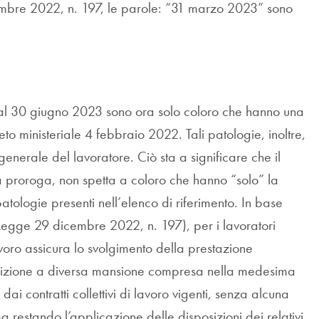
embre 2022, n. 197, le parole: “31 marzo 2023” sono
o al 30 giugno 2023 sono ora solo coloro che hanno una
to ministeriale 4 febbraio 2022. Tali patologie, inoltre,
enerale del lavoratore. Ciò sta a significare che il
ma proroga, non spetta a coloro che hanno “solo” la
logie presenti nell’elenco di riferimento. In base
Legge 29 dicembre 2022, n. 197), per i lavoratori
lavoro assicura lo svolgimento della prestazione
dibizione a diversa mansione compresa nella medesima
i contratti collettivi di lavoro vigenti, senza alcuna
 restando l’applicazione delle disposizioni dei relativi