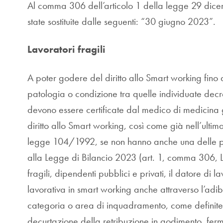
Al comma 306 dell’articolo 1 della legge 29 dic
state sostituite dalle seguenti: “30 giugno 2023”.
Lavoratori fragili
A poter godere del diritto allo Smart working fin
patologia o condizione tra quelle individuate decre
devono essere certificate dal medico di medicina g
diritto allo Smart working, così come già nell’ulti
legge 104/1992, se non hanno anche una delle pato
alla Legge di Bilancio 2023 (art. 1, comma 306, 
fragili, dipendenti pubblici e privati, il datore di 
lavorativa in smart working anche attraverso l’a
categoria o area di inquadramento, come definite da
decurtazione della retribuzione in godimento, ferma