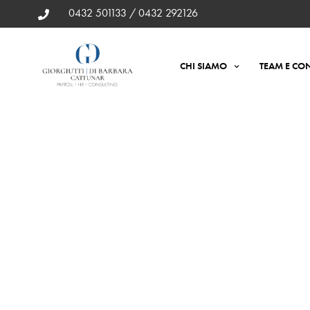
0432 501133 / 0432 292126
CHI SIAMO
TEAM E CON