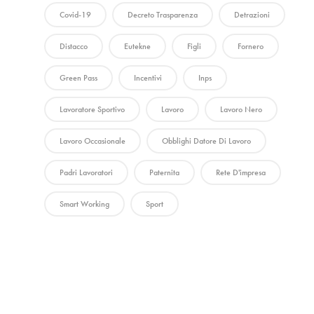
Covid-19
Decreto Trasparenza
Detrazioni
Distacco
Eutekne
Figli
Fornero
Green Pass
Incentivi
Inps
Lavoratore Sportivo
Lavoro
Lavoro Nero
Lavoro Occasionale
Obblighi Datore Di Lavoro
Padri Lavoratori
Paternita
Rete D'impresa
Smart Working
Sport