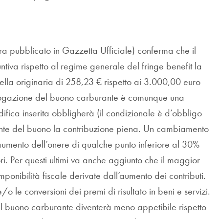
ora pubblicato in Gazzetta Ufficiale) conferma che il
va rispetto al regime generale del fringe benefit la
uella originaria di 258,23 € rispetto ai 3.000,00 euro
erogazione del buono carburante è comunque una
ifica inserita obbligherà (il condizionale è d’obbligo
ndente del buono la contribuzione piena. Un cambiamento
aumento dell’onere di qualche punto inferiore al 30%
ri. Per questi ultimi va anche aggiunto che il maggior
nibilità fiscale derivate dall’aumento dei contributi.
 le conversioni dei premi di risultato in beni e servizi.
l buono carburante diventerà meno appetibile rispetto