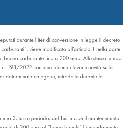
tati durante l’iter di conversione in legge il decreto
rburanti”, viene modificato all’articolo 1 nella parte
a del buono carburante fino a 200 euro. Allo stesso tempo
 n. 198/2022 contiene alcune rilevanti novità sulla
er determinate categorie, introdotto durante la
omma 3, terzo periodo, del Tuir e cioè il mantenimento
burante di 200 euro al “fringe benefit” l’emendamento