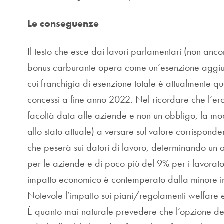
Le conseguenze
Il testo che esce dai lavori parlamentari (non anc
bonus carburante opera come un’esenzione aggiunti
cui franchigia di esenzione totale è attualmente q
concessi a fine anno 2022. Nel ricordare che l’
facoltà data alle aziende e non un obbligo, la mod
allo stato attuale) a versare sul valore corrispo
che peserà sui datori di lavoro, determinando un 
per le aziende e di poco più del 9% per i lavorato
impatto economico è contemperato dalla minore impo
Notevole l’impatto sui piani/regolamenti welfare e/o
È quanto mai naturale prevedere che l’opzione de