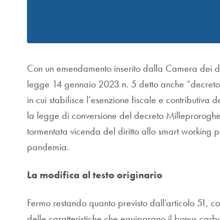
Con un emendamento inserito dalla Camera dei depu
legge 14 gennaio 2023 n. 5 detto anche “decreto ca
in cui stabilisce l’esenzione fiscale e contributiv
la legge di conversione del decreto Milleproroghe
tormentata vicenda del diritto allo smart working p
pandemia.
La modifica al testo originario
Fermo restando quanto previsto dall’articolo 51, c
delle caratteristiche che equiparano il bonus car