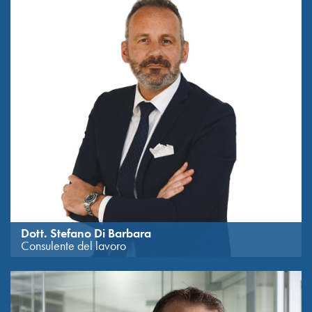
Universitaet di Amburgo.
Dott. Stefano Di Barbara
Consulente del lavoro
Diplomato in Ragioneria all’I.T.C. “C. Deganutti” di Udine nel
luglio 1995.