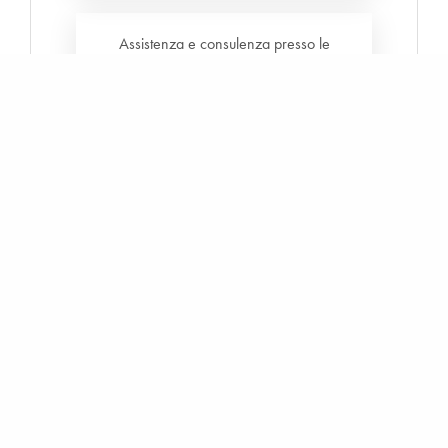
Assistenza e consulenza presso le
aziende, in regione e fuori regione
Specializzazione in due diligence in
diritto e pratica del lavoro
La coniugazione di indagini aziendali e prolungati esami
in ambito economico giuridico, permettono di compiere
scelte responsabili e ponderate in ambito di decisioni
aziendali, in ambito economico e finanziario.