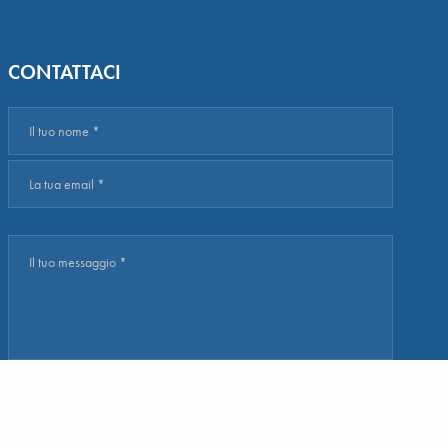
CONTATTACI
Acconsento all'uso dei miei dati secondo art. 13 del codice della
privacy (D. LGS. 30 giugno 2003, N. D. LGS. 30 giugno 2003, N
196) e degli artt. 13 e 14 del Regolamento (UE) 2016/679.
Leggi