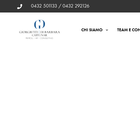
0432 501133 / 0432 292126
CHI SIAMO
TEAM E CON