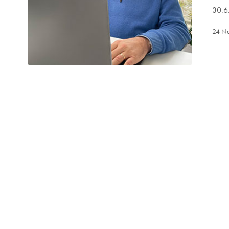
30.6
24 N