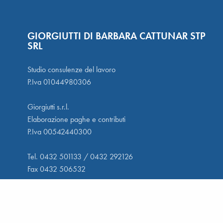
GIORGIUTTI DI BARBARA CATTUNAR STP
SRL
Studio consulenze del lavoro
P.Iva 01044980306
Giorgiutti s.r.l.
Elaborazione paghe e contributi
P.Iva 00542440300
Tel. 0432 501133 / 0432 292126
Fax 0432 506532
LAVORA CON NOI
Sede legale