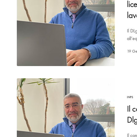
lic
lav
Il DL
all’e
19 G
INPS
Il 
Dl
Il co