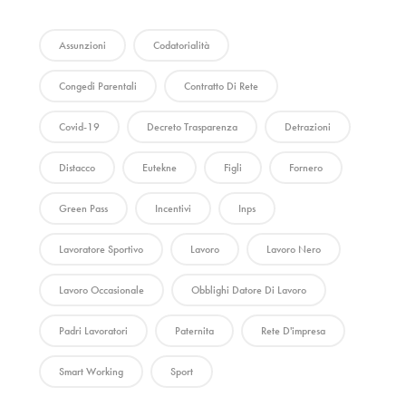
Assunzioni
Codatorialità
Congedi Parentali
Contratto Di Rete
Covid-19
Decreto Trasparenza
Detrazioni
Distacco
Eutekne
Figli
Fornero
Green Pass
Incentivi
Inps
Lavoratore Sportivo
Lavoro
Lavoro Nero
Lavoro Occasionale
Obblighi Datore Di Lavoro
Padri Lavoratori
Paternita
Rete D'impresa
Smart Working
Sport