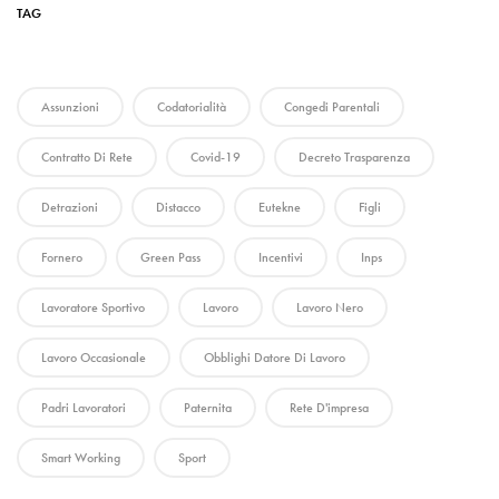
TAG
Assunzioni
Codatorialità
Congedi Parentali
Contratto Di Rete
Covid-19
Decreto Trasparenza
Detrazioni
Distacco
Eutekne
Figli
Fornero
Green Pass
Incentivi
Inps
Lavoratore Sportivo
Lavoro
Lavoro Nero
Lavoro Occasionale
Obblighi Datore Di Lavoro
Padri Lavoratori
Paternita
Rete D'impresa
Smart Working
Sport