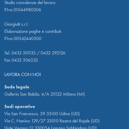
Studio consulenze del lavoro
P.Iva 01044980306
Giorgiutti s.r.l.
Elaborazione paghe e contributi
P.Iva 00542440300
Tel. 0432 501133 / 0432 292126
Fax 0432 506532
LAVORA CON NOI
Sede legale
Galleria San Babila, 4/A 20122 Milano (MI)
Sedi operative
Via San Francesco, 39 33100 Udine (UD)
Via C. Nanino 129/27 33010 Reana del Rojale (UD)
Viale Verona 12 330054 Lignano Sabbiadoro (UD)