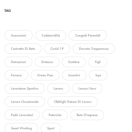
TAG
Assunzioni
Codatorialità
Congedi Parentali
Contratto Di Rete
Covid-19
Decreto Trasparenza
Detrazioni
Distacco
Eutekne
Figli
Fornero
Green Pass
Incentivi
Inps
Lavoratore Sportivo
Lavoro
Lavoro Nero
Lavoro Occasionale
Obblighi Datore Di Lavoro
Padri Lavoratori
Paternita
Rete D'impresa
Smart Working
Sport