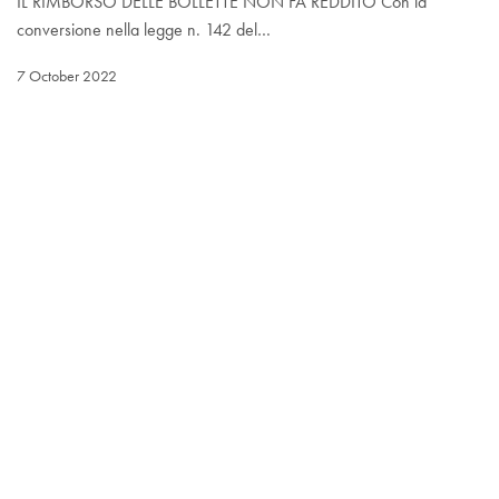
IL RIMBORSO DELLE BOLLETTE NON FA REDDITO Con la
conversione nella legge n. 142 del…
7 October 2022