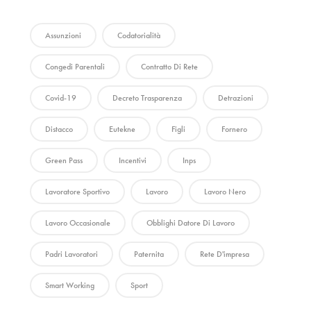
Assunzioni
Codatorialità
Congedi Parentali
Contratto Di Rete
Covid-19
Decreto Trasparenza
Detrazioni
Distacco
Eutekne
Figli
Fornero
Green Pass
Incentivi
Inps
Lavoratore Sportivo
Lavoro
Lavoro Nero
Lavoro Occasionale
Obblighi Datore Di Lavoro
Padri Lavoratori
Paternita
Rete D'impresa
Smart Working
Sport