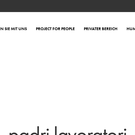
EN SIE MIT UNS
PROJECT FOR PEOPLE
PRIVATER BEREICH
HUM
padri lavoratori