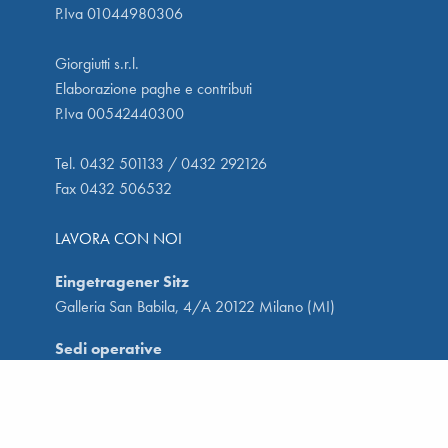
P.Iva 01044980306
Giorgiutti s.r.l.
Elaborazione paghe e contributi
P.Iva 00542440300
Tel. 0432 501133 / 0432 292126
Fax 0432 506532
LAVORA CON NOI
Eingetragener Sitz
Galleria San Babila, 4/A 20122 Milano (MI)
Sedi operative
Via San Francesco, 39 33100 Udine (UD)
Via C. Nanino 129/27 33010 Reana del Rojale (UD)
Viale Verona 12 330054 Lignano Sabbiadoro (UD)