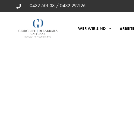
0432 501133 / 0432 292126
WER WIR SIND
ARBEIT