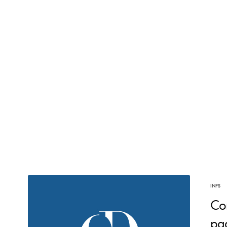
INPS
Con
pad