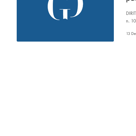
DIRI
n. 1
13 D