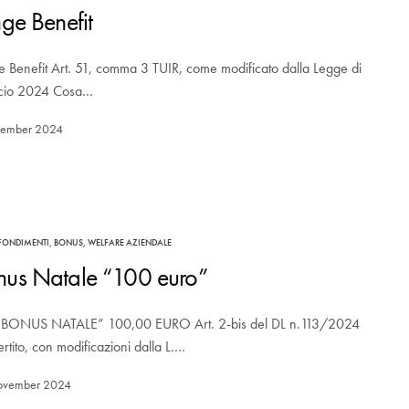
nge Benefit
e Benefit Art. 51, comma 3 TUIR, come modificato dalla Legge di
ncio 2024 Cosa…
cember 2024
FONDIMENTI
,
BONUS
,
WELFARE AZIENDALE
nus Natale “100 euro”
 “BONUS NATALE” 100,00 EURO Art. 2-bis del DL n.113/2024
rtito, con modificazioni dalla L.…
ovember 2024