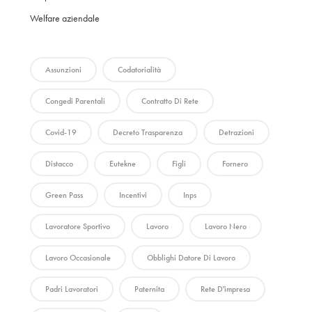
Welfare aziendale
Assunzioni
Codatorialità
Congedi Parentali
Contratto Di Rete
Covid-19
Decreto Trasparenza
Detrazioni
Distacco
Eutekne
Figli
Fornero
Green Pass
Incentivi
Inps
Lavoratore Sportivo
Lavoro
Lavoro Nero
Lavoro Occasionale
Obblighi Datore Di Lavoro
Padri Lavoratori
Paternita
Rete D'impresa