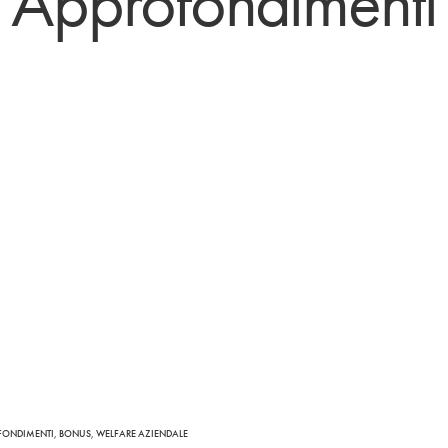
Approfondimenti
FONDIMENTI
,
BONUS
,
WELFARE AZIENDALE