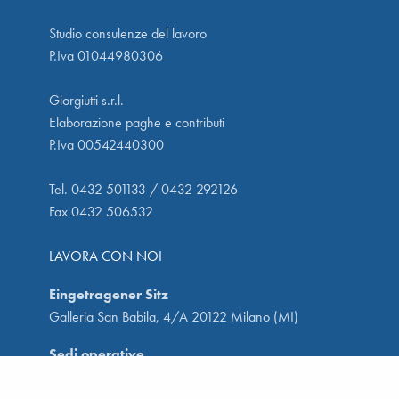
Studio consulenze del lavoro
P.Iva 01044980306
Giorgiutti s.r.l.
Elaborazione paghe e contributi
P.Iva 00542440300
Tel. 0432 501133 / 0432 292126
Fax 0432 506532
LAVORA CON NOI
Eingetragener Sitz
Galleria San Babila, 4/A 20122 Milano (MI)
Sedi operative
Via San Francesco, 39 33100 Udine (UD)
Via C. Nanino 129/27 33010 Reana del Rojale (UD)