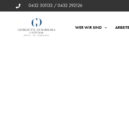
0432 501133 / 0432 292126
WER WIR SIND
ARBEIT