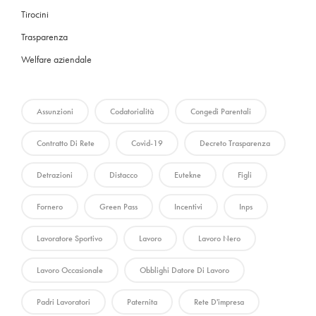
Tirocini
Trasparenza
Welfare aziendale
Assunzioni
Codatorialità
Congedi Parentali
Contratto Di Rete
Covid-19
Decreto Trasparenza
Detrazioni
Distacco
Eutekne
Figli
Fornero
Green Pass
Incentivi
Inps
Lavoratore Sportivo
Lavoro
Lavoro Nero
Lavoro Occasionale
Obblighi Datore Di Lavoro
Padri Lavoratori
Paternita
Rete D'impresa