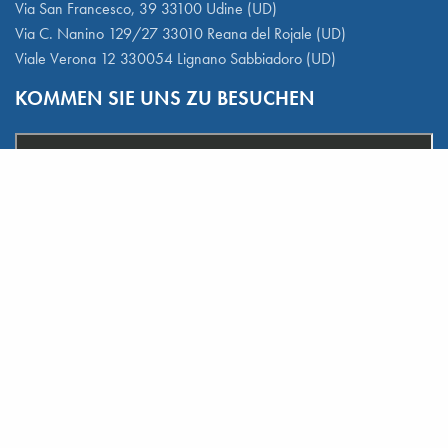
Via San Francesco, 39 33100 Udine (UD)
Via C. Nanino 129/27 33010 Reana del Rojale (UD)
Viale Verona 12 330054 Lignano Sabbiadoro (UD)
KOMMEN SIE UNS ZU BESUCHEN