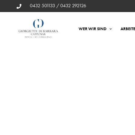
0432 501133 / 0432 292126
WER WIR SIND
ARBEIT