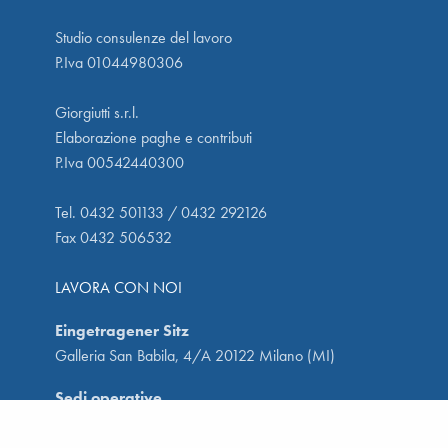
Studio consulenze del lavoro
P.Iva 01044980306
Giorgiutti s.r.l.
Elaborazione paghe e contributi
P.Iva 00542440300
Tel. 0432 501133 / 0432 292126
Fax 0432 506532
LAVORA CON NOI
Eingetragener Sitz
Galleria San Babila, 4/A 20122 Milano (MI)
Sedi operative
Via San Francesco, 39 33100 Udine (UD)
Via C. Nanino 129/27 33010 Reana del Rojale (UD)