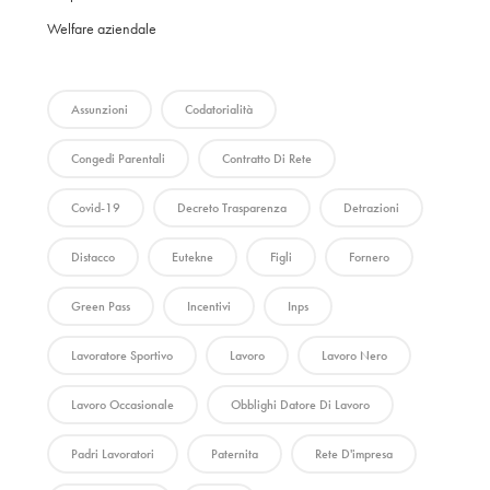
Welfare aziendale
Assunzioni
Codatorialità
Congedi Parentali
Contratto Di Rete
Covid-19
Decreto Trasparenza
Detrazioni
Distacco
Eutekne
Figli
Fornero
Green Pass
Incentivi
Inps
Lavoratore Sportivo
Lavoro
Lavoro Nero
Lavoro Occasionale
Obblighi Datore Di Lavoro
Padri Lavoratori
Paternita
Rete D'impresa