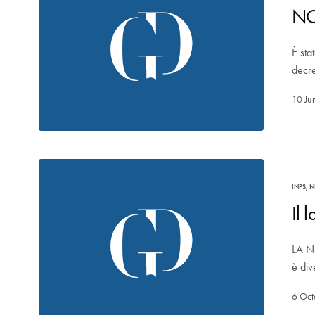
NO
È sta
decr
10 Ju
INPS
,
N
Il
LA N
è di
6 Oct