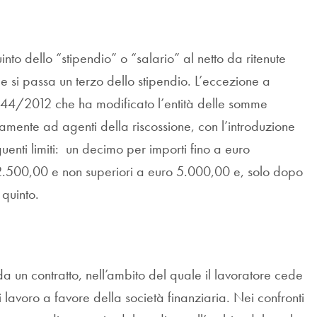
quinto dello “stipendio” o “salario” al netto da ritenute
vece si passa un terzo dello stipendio. L’eccezione a
e n. 44/2012 che ha modificato l’entità delle somme
sivamente ad agenti della riscossione, con l’introduzione
uenti limiti: un decimo per importi fino a euro
 2.500,00 e non superiori a euro 5.000,00 e, solo dopo
 quinto.
 da un contratto, nell’ambito del quale il lavoratore cede
 di lavoro a favore della società finanziaria. Nei confronti