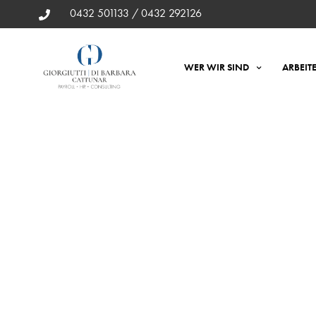
0432 501133 / 0432 292126
WER WIR SIND
ARBEIT