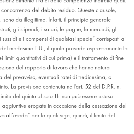
ostanzialmente i ratei delle competenze indirette quali,
a concorrenza del debito residuo. Queste clausole,
 sono da illegittime. Infatti, il principio generale
ati, gli stipendi, i salari, le paghe, le mercedi, gli
 i sussidi e i compensi di qualsiasi specie” corrisposti ai
coli del medesimo T.U., il quale prevede espressamente la
limiti quantitativi di cui prima) e il trattamento di fine
sazione del rapporto di lavoro che hanno natura
va del preavviso, eventuali ratei di tredicesima, o
into. La previsione contenuta nell’art. 52 del D.P.R. n.
mite del quinto al solo Tfr non può essere estesa
aggiuntive erogate in occasione della cessazione del
o all’esodo” per le quali vige, quindi, il limite del