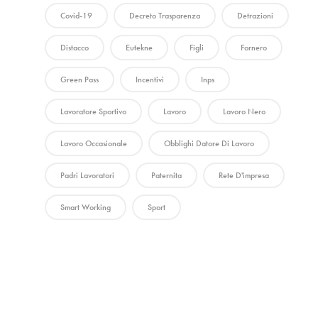
Covid-19
Decreto Trasparenza
Detrazioni
Distacco
Eutekne
Figli
Fornero
Green Pass
Incentivi
Inps
Lavoratore Sportivo
Lavoro
Lavoro Nero
Lavoro Occasionale
Obblighi Datore Di Lavoro
Padri Lavoratori
Paternita
Rete D'impresa
Smart Working
Sport