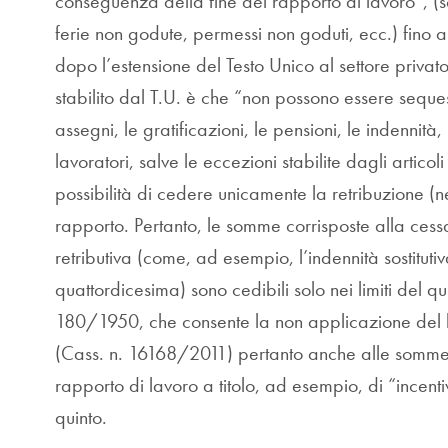
conseguenza della fine del rapporto di lavoro”, (s
ferie non godute, permessi non goduti, ecc.) fino 
dopo l’estensione del Testo Unico al settore privato,
stabilito dal T.U. è che “non possono essere sequestr
assegni, le gratificazioni, le pensioni, le indennità,
lavoratori, salve le eccezioni stabilite dagli arti
possibilità di cedere unicamente la retribuzione (nei 
rapporto. Pertanto, le somme corrisposte alla ces
retributiva (come, ad esempio, l’indennità sostituti
quattordicesima) sono cedibili solo nei limiti del qu
180/1950, che consente la non applicazione del li
(Cass. n. 16168/2011) pertanto anche alle somme 
rapporto di lavoro a titolo, ad esempio, di “incentiv
quinto.