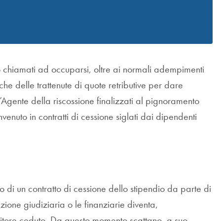
no chiamati ad occuparsi, oltre ai normali adempimenti
nche delle trattenute di quote retributive per dare
’Agente della riscossione finalizzati al pignoramento
enuto in contratti di cessione siglati dai dipendenti
o di un contratto di cessione dello stipendio da parte di
azione giudiziaria o le finanziarie diventa,
bitore ceduto. Da questo momento scattano, a suo