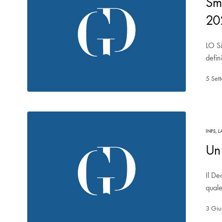
Sma
20
LO S
defi
5 Set
INPS
,
L
Un 
Il De
qual
3 Gi