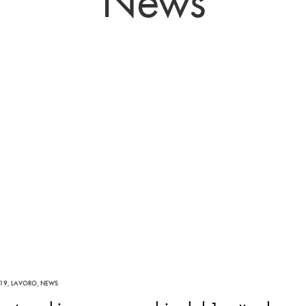
News
19
,
LAVORO
,
NEWS