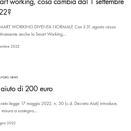
rt working, cosa cambia dal 1 settembre
22?
MART WORKING DIVENTA NORMALE Con il 31 agosto cessa
nitivamente anche lo Smart Working…
tembre 2022
AVORO
,
NEWS
aiuto di 200 euro
creto-legge 17 maggio 2022, n. 50 (c.d. Decreto Aiuti) introduce,
e misura a sostegno…
ugno 2022