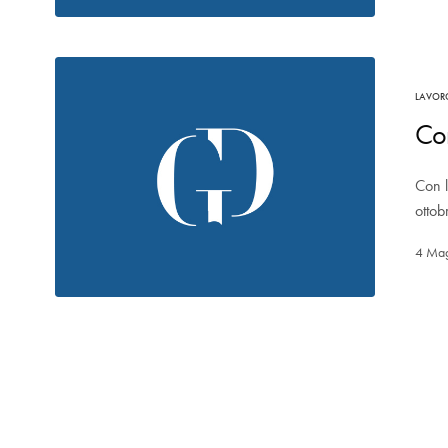
LAVOR
Con
Con l
otto
4 Ma