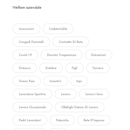
Welfare aziendale
Assunzioni
Codatorialità
Congedi Parentali
Contratto Di Rete
Covid-19
Decreto Trasparenza
Detrazioni
Distacco
Eutekne
Figli
Fornero
Green Pass
Incentivi
Inps
Lavoratore Sportivo
Lavoro
Lavoro Nero
Lavoro Occasionale
Obblighi Datore Di Lavoro
Padri Lavoratori
Paternita
Rete D'impresa