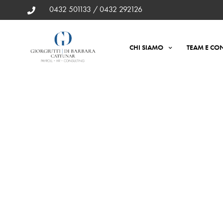
0432 501133 / 0432 292126
CHI SIAMO
TEAM E CON