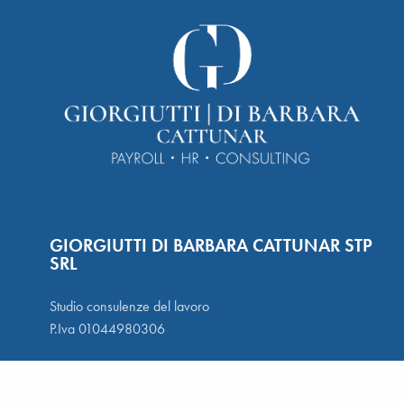
GIORGIUTTI DI BARBARA CATTUNAR STP
SRL
Studio consulenze del lavoro
P.Iva 01044980306
Giorgiutti s.r.l.
Elaborazione paghe e contributi