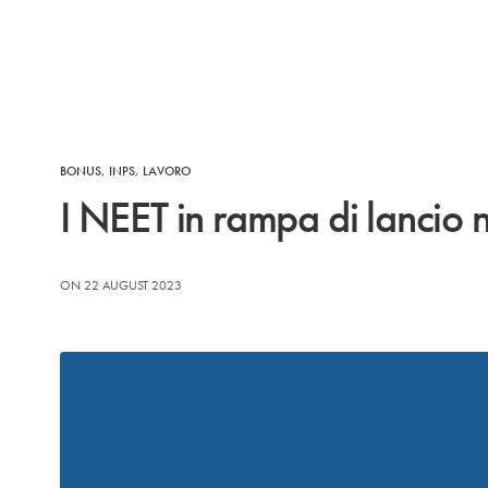
BONUS
,
INPS
,
LAVORO
I NEET in rampa di lancio 
ON 22 AUGUST 2023