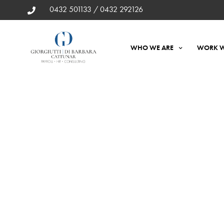
0432 501133 / 0432 292126
WHO WE ARE
WORK W