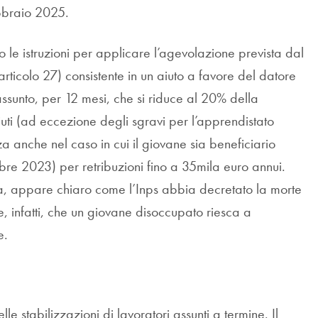
ebbraio 2025.
o le istruzioni per applicare l’agevolazione prevista dal
ticolo 27) consistente in un aiuto a favore del datore
ssunto, per 12 mesi, che si riduce al 20% della
aiuti (ad eccezione degli sgravi per l’apprendistato
za anche nel caso in cui il giovane sia beneficiario
mbre 2023) per retribuzioni fino a 35mila euro annui.
va, appare chiaro come l’Inps abbia decretato la morte
, infatti, che un giovane disoccupato riesca a
e.
le stabilizzazioni di lavoratori assunti a termine. Il