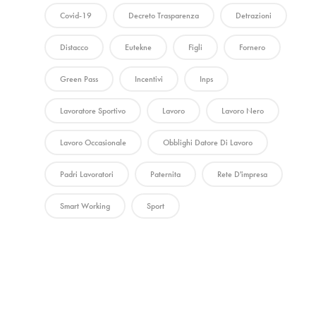
Covid-19
Decreto Trasparenza
Detrazioni
Distacco
Eutekne
Figli
Fornero
Green Pass
Incentivi
Inps
Lavoratore Sportivo
Lavoro
Lavoro Nero
Lavoro Occasionale
Obblighi Datore Di Lavoro
Padri Lavoratori
Paternita
Rete D'impresa
Smart Working
Sport