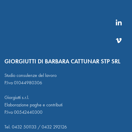
GIORGIUTTI DI BARBARA CATTUNAR STP SRL
Studio consulenze del lavoro
P.Iva 01044980306
Giorgiutti s.r.l.
Elaborazione paghe e contributi
P.Iva 00542440300
Tel. 0432 501133 / 0432 292126